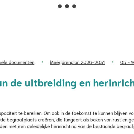
Naar
inhoud
ciële documenten
Meerjarenplan 2026-2031
05 - W
n de uitbreiding en herinric
paciteit te bereiken. Om ook in de toekomst te kunnen blijven vol
wde begraafplaats creëren, die fungeert als baken van rust en ge
den met een geleidelijke herinrichting van de bestaande begraaf