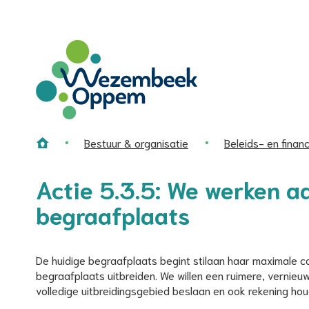
Wat
zoekt
u?
Wezembeek-
Oppem
Bestuur & organisatie
Beleids- en finan
Home
Actie 5.3.5: We werken aa
begraafplaats
De huidige begraafplaats begint stilaan haar maximale ca
begraafplaats uitbreiden. We willen een ruimere, vernieu
volledige uitbreidingsgebied beslaan en ook rekening hou