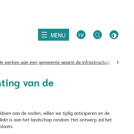
Z
MENU
FR
TOGGLE
HOOG
ZOEKEN
CONTRA
e werken aan een gemeente waarin de infrastructuur de levenskw
scroll
hting van de
naar
links
doen aan de noden, willen we tijdig anticiperen en de
linkt is aan het landschap rondom. Het ontwerp zal het
plaats.