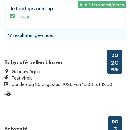
Alle filters verwijderen
Je hebt gezocht op
Jeugd
17 resultaten gevonden.
DO
Babycafé bellen blazen
20
AUG
Gebouw Agora
Festiviteit
donderdag 20 augustus 2026
van
10:00
tot
12:00
Samen
met
kinderen
eropuit!
DO
Babycafé
3