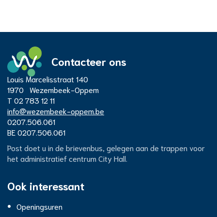
Contacteer ons
Adres
Louis Marcelisstraat 140
Administratief
1970
Wezembeek-Oppem
T
02 783 12 11
E-
info
@
wezembeek-oppem.be
Centrum
mail
Ondernemingsnummer
0207.506.061
BTW
BE 0207.506.061
nr.
City
Post doet u in de brievenbus, gelegen aan de trappen voor
het administratief centrum City Hall.
Hall
Ook interessant
Openingsuren