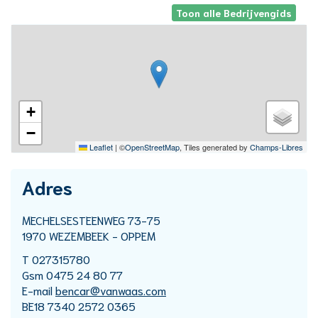
Toon alle Bedrijvengids
Stratenplan
+
−
Leaflet
|
©
OpenStreetMap
, Tiles generated by
Champs-Libres
Adres
Adres
MECHELSESTEENWEG 73-75
,
1970
WEZEMBEEK - OPPEM
T
027315780
Gsm
0475 24 80 77
E-
bencar
@
vanwaas.com
mail
Rekeningnummer
BE18 7340 2572 0365