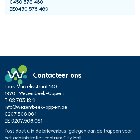
Ondernemingsnummer
0450 578 460
BTW
BE0450 578 460
nr.
Contacteer ons
Adres
Louis Marcelisstraat 140
Administratief
1970
Wezembeek-Oppem
T
02 783 12 11
E-
info
@
wezembeek-oppem.be
Centrum
mail
Ondernemingsnummer
0207.506.061
BTW
BE 0207.506.061
nr.
City
Post doet u in de brievenbus, gelegen aan de trappen voor
het administratief centrum City Hall.