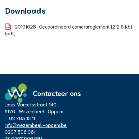
Downloads
20191028_Gecoordineerd camerareglement
212,6 Kb
pdf
Contacteer ons
Adres
Louis Marcelisstraat 140
Administratief
1970
Wezembeek-Oppem
T
02 783 12 11
E-
info
@
wezembeek-oppem.be
Centrum
mail
Ondernemingsnummer
0207.506.061
BTW
BE 0207.506.061