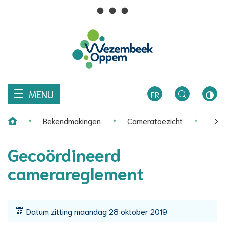
Wat
Z
zoekt
Naar
u?
Wezembeek-
inhoud
Oppem
MENU
FR
TOGGLE
HOO
Bekendmakingen
Cameratoezicht
Geco
ZOEKEN
CON
Home
scro
Gecoördineerd
naa
camerareglement
link
Datum zitting
maandag 28 oktober 2019