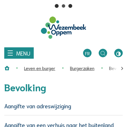
Wat
Z
zoekt
Naar
u?
Wezembeek-
inhoud
Oppem
MENU
FR
TOGGLE
HOO
Leven en burger
Burgerzaken
Bevolkin
ZOEKEN
CON
Home
scro
Bevolking
naa
link
Thema's
Aangifte van adreswijziging
Aangifte van een verhuis naar het buitenland