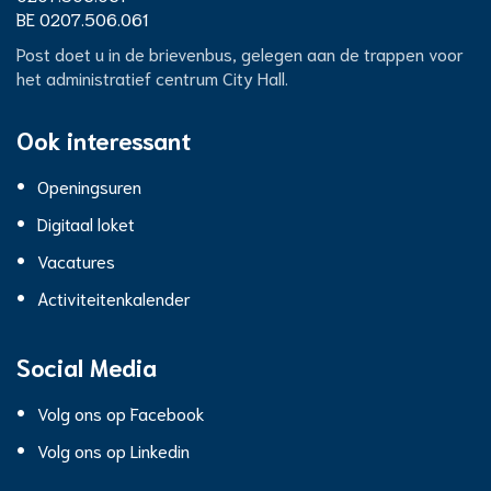
Centrum
BTW
BE 0207.506.061
nr.
City
Post doet u in de brievenbus, gelegen aan de trappen voor
het administratief centrum City Hall.
Hall
Ook interessant
Openingsuren
Digitaal loket
Vacatures
Activiteitenkalender
Social Media
Volg ons op Facebook
Volg ons op Linkedin