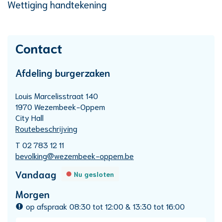
Wettiging handtekening
Contact
Afdeling burgerzaken
Adres
Louis Marcelisstraat 140
,
1970
Wezembeek-Oppem
City Hall
Routebeschrijving
T
02 783 12 11
E-
bevolking
@
wezembeek-oppem.be
mail
Openingsuren
Vandaag
Nu gesloten
Morgen
op afspraak
08:30
tot
12:00
&
13:30
tot
16:00