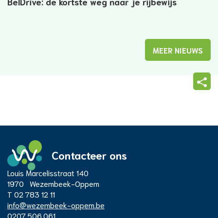
BelDrive: de kortste weg naar je rijbewijs
MEER NIEUWS
Deel
deze
pagi
Contacteer ons
Adres
Louis Marcelisstraat 140
Administratief
1970
Wezembeek-Oppem
T
02 783 12 11
E-
info
@
wezembeek-oppem.be
mail
Ondernemingsnummer
0207.506.061