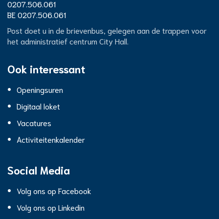
Centrum
mail
Ondernemingsnummer
0207.506.061
BTW
BE 0207.506.061
nr.
City
Post doet u in de brievenbus, gelegen aan de trappen voor
het administratief centrum City Hall.
Hall
Ook interessant
Openingsuren
Digitaal loket
Vacatures
Activiteitenkalender
Social Media
Volg ons op Facebook
Volg ons op Linkedin