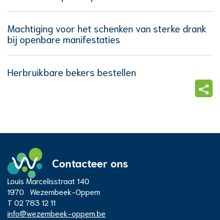
Machtiging voor het schenken van sterke drank
bij openbare manifestaties
Herbruikbare bekers bestellen
Deel
deze
pagi
Contacteer ons
Adres
Louis Marcelisstraat 140
Administratief
1970
Wezembeek-Oppem
T
02 783 12 11
E-
info
@
wezembeek-oppem.be