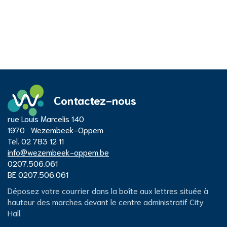
Contactez-nous
Adresse
rue Louis Marcelis 140
Centre
1970
Wezembeek-Oppem
Tél.
02 783 12 11
E-
info
@
wezembeek-oppem.be
administratif
mail
Numéro
0207.506.061
d'entreprise
Numéro
BE 0207.506.061
de
City
Déposez votre courrier dans la boîte aux lettres située à
TVA
hauteur des marches devant le centre administratif City
Hall.