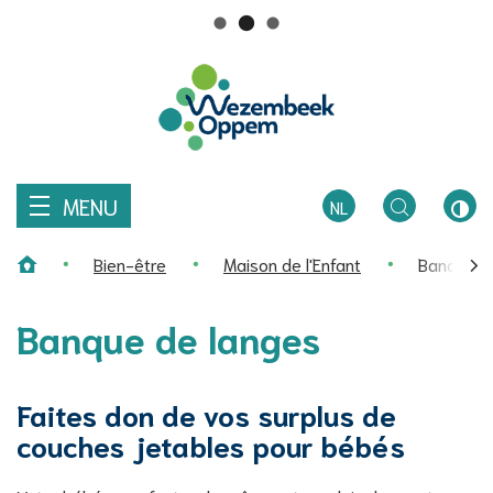
Comment
R
pouvons-
Au
nous
Wezembeek-
contenu
vous
aider?
Oppem
MENU
NL
TOGGLE
CON
Bien-être
Maison de l'Enfant
Banque d
ZOEKEN
ÉLEV
Page d'accueil
défi
Banque de langes
ver
la
Faites don de vos surplus de
gau
couches jetables pour bébés