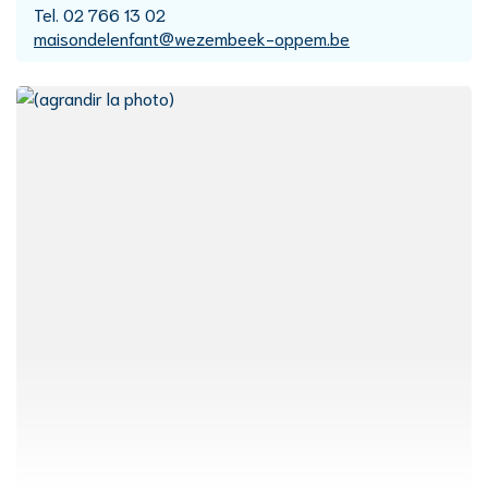
Tél.
02 766 13 02
E-
maisondelenfant
@
wezembeek-oppem.be
mail