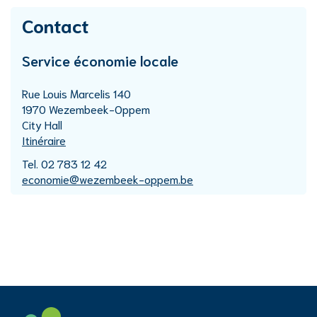
Contact
Service économie locale
Adresse
Rue Louis Marcelis 140
,
1970
Wezembeek-Oppem
City Hall
Itinéraire
Tél.
02 783 12 42
E-
economie
@
wezembeek-oppem.be
mail