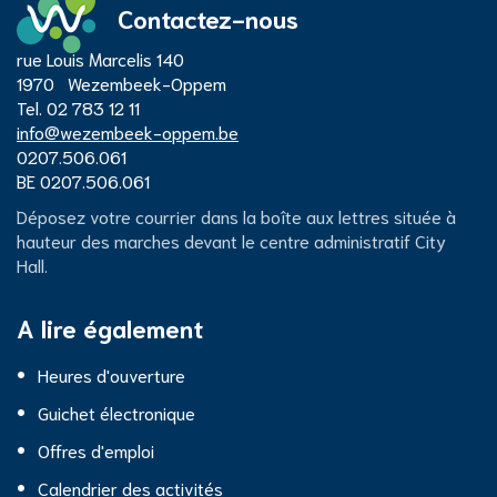
Contactez-nous
Adresse
rue Louis Marcelis 140
Centre
1970
Wezembeek-Oppem
Tél.
02 783 12 11
E-
info
@
wezembeek-oppem.be
administratif
mail
Numéro
0207.506.061
d'entreprise
Numéro
BE 0207.506.061
de
City
Déposez votre courrier dans la boîte aux lettres située à
TVA
hauteur des marches devant le centre administratif City
Hall.
Hall
A lire également
Heures d'ouverture
Guichet électronique
Offres d'emploi
Calendrier des activités