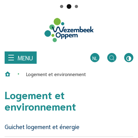
Comment
R
pouvons-
Au
nous
Wezembeek-
contenu
vous
aider?
Oppem
MENU
NL
TOGGLE
CON
Logement et environnement
ZOEKEN
ÉLEV
Page d'accueil
Logement et
environnement
Thema's
Guichet logement et énergie