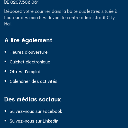
d'entreprise
Numéro
BE 0207.506.061
de
City
Déposez votre courrier dans la boîte aux lettres située à
TVA
hauteur des marches devant le centre administratif City
Hall.
Hall
A lire également
Heures d'ouverture
Guichet électronique
Offres d'emploi
Calendrier des activités
Des médias sociaux
Suivez-nous sur Facebook
Suivez-nous sur Linkedin