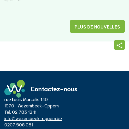
PLUS DE NOUVELLES
Parta
cette
page
Contactez-nous
Adresse
rue Louis Marcelis 140
Centre
1970
Wezembeek-Oppem
Tél.
02 783 12 11
E-
info
@
wezembeek-oppem.be
administratif
mail
Numéro
0207.506.061