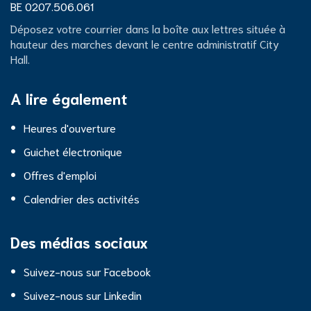
d'entreprise
Numéro
BE 0207.506.061
de
City
Déposez votre courrier dans la boîte aux lettres située à
TVA
hauteur des marches devant le centre administratif City
Hall.
Hall
A lire également
Heures d'ouverture
Guichet électronique
Offres d'emploi
Calendrier des activités
Des médias sociaux
Suivez-nous sur Facebook
Suivez-nous sur Linkedin