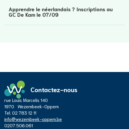
Apprendre le néerlandais ? Inscriptions au
GC De Kam le 07/09
Contactez-nous
Adresse
rue Louis Marcelis 140
Centre
1970
Wezembeek-Oppem
Tél.
02 783 12 11
E-
info
@
wezembeek-oppem.be
administratif
mail
Numéro
0207.506.061