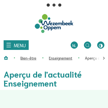
Comment
R
pouvons-
Au
nous
Wezembeek-
contenu
vous
aider?
Oppem
MENU
NL
TOGGLE
CON
Bien-être
Enseignement
Aperçu de l'a
ZOEKEN
ÉLEV
Page d'accueil
défi
Aperçu de l'actualité
ver
Enseignement
R
la
gau