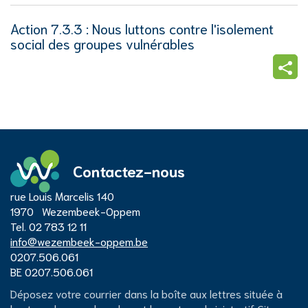
Action 7.3.3 : Nous luttons contre l'isolement
social des groupes vulnérables
Parta
cette
page
Contactez-nous
Adresse
rue Louis Marcelis 140
Centre
1970
Wezembeek-Oppem
Tél.
02 783 12 11
E-
info
@
wezembeek-oppem.be
administratif
mail
Numéro
0207.506.061
d'entreprise
Numéro
BE 0207.506.061
de
City
Déposez votre courrier dans la boîte aux lettres située à
TVA