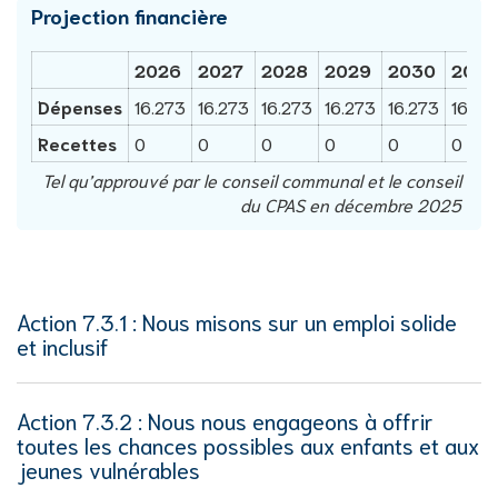
Projection financière
2026
2027
2028
2029
2030
2031
Dépenses
16.273
16.273
16.273
16.273
16.273
16.27
Recettes
0
0
0
0
0
0
Tel qu’approuvé par le conseil communal et le conseil
du CPAS en décembre 2025
Thema's
Action 7.3.1 : Nous misons sur un emploi solide
et inclusif
Action 7.3.2 : Nous nous engageons à offrir
toutes les chances possibles aux enfants et aux
jeunes vulnérables