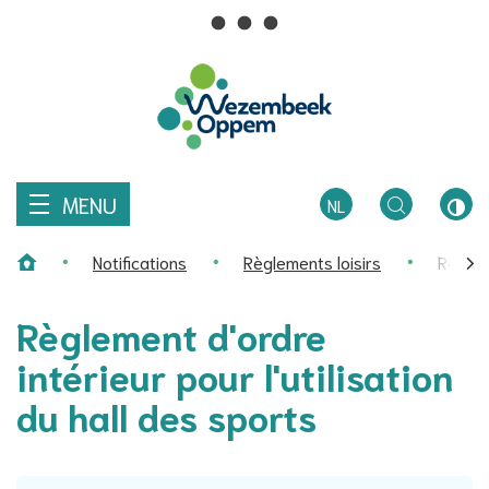
Comment
R
pouvons-
Au
nous
Wezembeek-
contenu
vous
aider?
Oppem
MENU
NL
TOGGLE
CON
Notifications
Règlements loisirs
Règleme
ZOEKEN
ÉLEV
Page d'accueil
défi
Règlement d'ordre
ver
intérieur pour l'utilisation
la
du hall des sports
gau