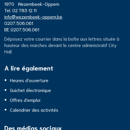
Centre
1970
Wezembeek-Oppem
Tél.
02 783 12 11
E-
info
@
wezembeek-oppem.be
administratif
mail
Numéro
0207.506.061
d'entreprise
Numéro
BE 0207.506.061
de
City
Déposez votre courrier dans la boîte aux lettres située à
TVA
hauteur des marches devant le centre administratif City
Hall.
Hall
A lire également
Heures d'ouverture
Guichet électronique
Offres d'emploi
Calendrier des activités
Des médias sociaux