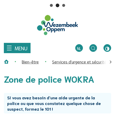
Comment
R
pouvons-
Au
nous
Wezembeek-
contenu
vous
aider?
Oppem
MENU
NL
TOGGLE
CON
Bien-être
Services d'urgence et sécurité
ZOEKEN
ÉLEV
Page d'accueil
défi
Zone de police WOKRA
ver
la
gau
Si vous avez besoin d'une aide urgente de la
police ou que vous constatez quelque chose de
suspect, formez le 101 !