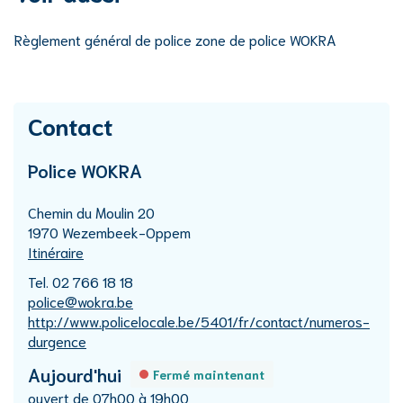
Règlement général de police zone de police WOKRA
Contact
Police WOKRA
Adresse
Chemin du Moulin 20
,
1970
Wezembeek-Oppem
Itinéraire
Tél.
02 766 18 18
E-
police
@
wokra.be
mail
Site
http://www.policelocale.be/5401/fr/contact/numeros-
Web
durgence
Heures
Aujourd'hui
Fermé maintenant
d'ouverture
ouvert de
07h00
à
19h00