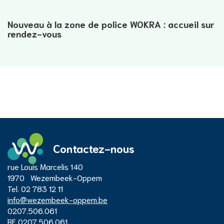
Nouveau à la zone de police WOKRA : accueil sur
rendez-vous
Contactez-nous
Adresse
rue Louis Marcelis 140
Centre
1970
Wezembeek-Oppem
Tél.
02 783 12 11
E-
info
@
wezembeek-oppem.be
administratif
mail
Numéro
0207.506.061
d'entreprise
Numéro
BE 0207.506.061