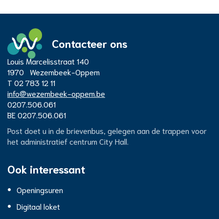
Contacteer ons
Adres
Louis Marcelisstraat 140
Administratief
1970
Wezembeek-Oppem
T
02 783 12 11
E-
info
@
wezembeek-oppem.be
Centrum
mail
Ondernemingsnummer
0207.506.061
BTW
BE 0207.506.061
nr.
City
Post doet u in de brievenbus, gelegen aan de trappen voor
het administratief centrum City Hall.
Hall
Ook interessant
Openingsuren
Digitaal loket