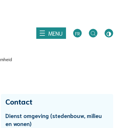
Z
MENU
FR
TOGGLE
HOOG
ZOEKEN
CONTRA
aamheid
Contact
Dienst omgeving (stedenbouw, milieu
en wonen)