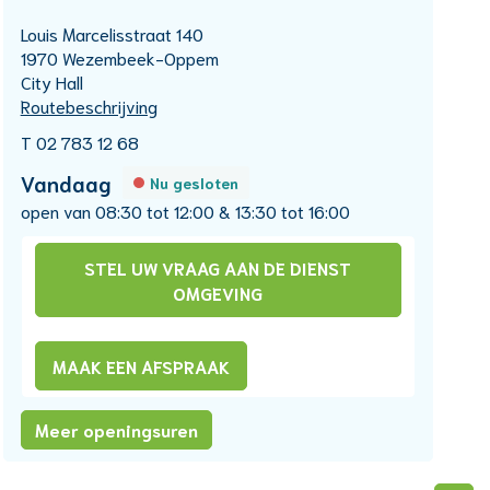
Adres
Louis Marcelisstraat 140
,
1970
Wezembeek-Oppem
City Hall
Routebeschrijving
T
02 783 12 68
Openingsuren
Vandaag
Nu gesloten
open van
08:30
tot
12:00
&
13:30
tot
16:00
STEL UW VRAAG AAN DE DIENST
OMGEVING
MAAK EEN AFSPRAAK
Dienst
Meer openingsuren
omgeving
(stedenbouw,