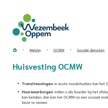
Wat
zoekt
u?
Wezembeek-
Oppem
Welzijn
OCMW
Sociale diensten
Home
Huisvesting OCMW
Transitwoningen
: in acute noodsituaties kan het
Huurwaarborgen
: indien u als huurder bij het af
kan betalen, dan kan het OCMW na een sociaal onde
laste te nemen.