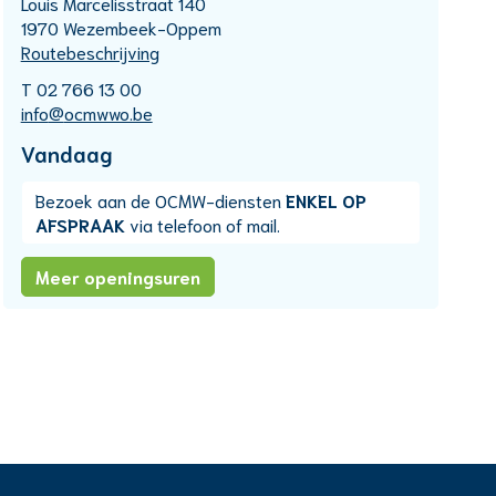
Adres
Louis Marcelisstraat 140
,
1970
Wezembeek-Oppem
Routebeschrijving
T
02 766 13 00
E-
info
@
ocmwwo.be
mail
Openingsuren
Vandaag
Bezoek aan de OCMW-diensten
ENKEL OP
AFSPRAAK
via telefoon of mail.
OCMW
Meer openingsuren