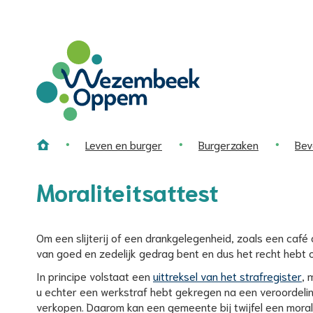
Wat
zoekt
u?
Wezembeek-
Oppem
Leven en burger
Burgerzaken
Bev
Home
Moraliteitsattest
Om een slijterij of een drankgelegenheid, zoals een café 
van goed en zedelijk gedrag bent en dus het recht hebt 
In principe volstaat een
uittreksel van het strafregister
, 
u echter een werkstraf hebt gekregen na een veroordelin
verkopen. Daarom kan een gemeente bij twijfel een moral