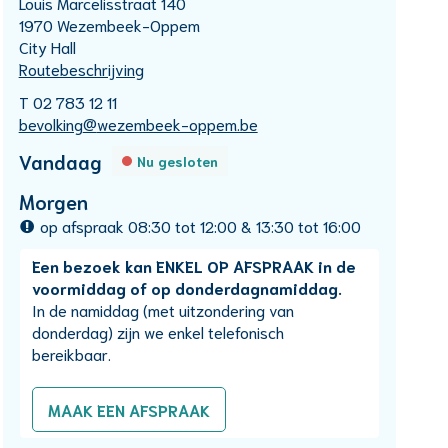
Adres
Louis Marcelisstraat 140
,
1970
Wezembeek-Oppem
City Hall
Routebeschrijving
T
02 783 12 11
E-
bevolking
@
wezembeek-oppem.be
mail
Openingsuren
Vandaag
Nu gesloten
Morgen
op afspraak
08:30
tot
12:00
&
13:30
tot
16:00
Een bezoek kan ENKEL OP AFSPRAAK in de
voormiddag of op donderdagnamiddag.
In de namiddag (met uitzondering van
donderdag) zijn we enkel telefonisch
bereikbaar.
MAAK EEN AFSPRAAK