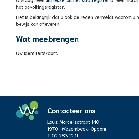
het bevolkingsregister.
Het is belangrijk dat u ook de reden vermeldt waarom 
bewijs kan afleveren.
Wat meebrengen
Uw identiteitskaart.
Contacteer ons
Adres
Louis Marcelisstraat 140
Administratief
1970
Wezembeek-Oppem
T
02 783 12 11