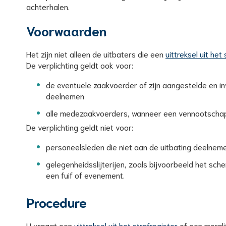
achterhalen.
Voorwaarden
Het zijn niet alleen de uitbaters die een
uittreksel uit het
De verplichting geldt ook voor:
de eventuele zaakvoerder of zijn aangestelde en 
deelnemen
alle medezaakvoerders, wanneer een vennootschap
De verplichting geldt niet voor:
personeelsleden die niet aan de uitbating deelnem
gelegenheidsslijterijen, zoals bijvoorbeeld het sc
een fuif of evenement.
Procedure
U vraagt een
uittreksel uit het strafregister
of een morali