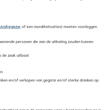
 strafregister
of een moraliteitsattest moeten voorleggen.
inwonende personen die aan de uitbating zouden kunnen
 de zaak uitbaat
en
henken en/of verkopen van gegiste en/of sterke dranken op
teitsattest aan in de gemeente waar u bent ingeschreven in